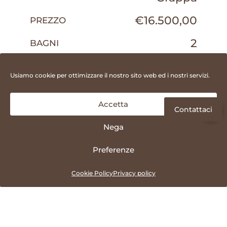
€
16.500,00
PREZZO
2
BAGNI
1100
SUPERFICIE (MQ)
Usiamo cookie per ottimizzare il nostro sito web ed i nostri servizi.
Locale
TIPOLOGIA
Commerciale
Accetta
R314
RIFERIMENTO
Nega
Preferenze
Cookie Policy
Privacy policy
Nuovo locale commerciale in affitto a
Bassano del Grappa, al piano terra con
vetrine.
Fronte strada di grande passaggio.